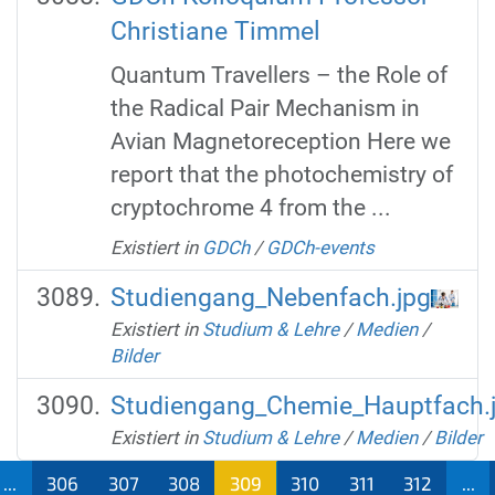
Christiane Timmel
Quantum Travellers – the Role of
the Radical Pair Mechanism in
Avian Magnetoreception Here we
report that the photochemistry of
cryptochrome 4 from the ...
Existiert in
GDCh
/
GDCh-events
Studiengang_Nebenfach.jpg
Existiert in
Studium & Lehre
/
Medien
/
Bilder
Studiengang_Chemie_Hauptfach.
Existiert in
Studium & Lehre
/
Medien
/
Bilder
...
306
307
308
309
310
311
312
...