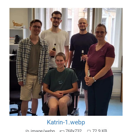
Katrin-1.webp
image/webp
768x732
72.9 KB