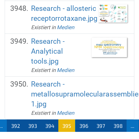
Research - allosteric
receptorrotaxane.jpg
Existiert in
Medien
Research -
Analytical
tools.jpg
Existiert in
Medien
Research -
metallosupramolecularassemblie
1.jpg
Existiert in
Medien
...
392
393
394
395
396
397
398
...
(aktu