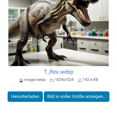
T_Rex.webp
image/webp
1024x1024
142.6 KB
Herunterladen
Bild in voller Größe anzeigen…