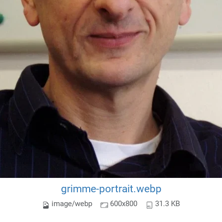
grimme-portrait.webp
image/webp
600x800
31.3 KB