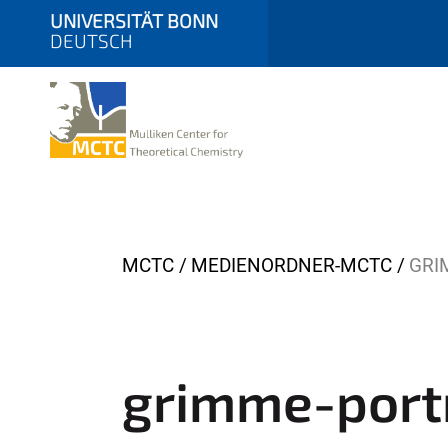
UNIVERSITÄT BONN
DEUTSCH
Y
MCTC
MEDIENORDNER-MCTC
GRI
o
u
a
r
grimme-portr
e
h