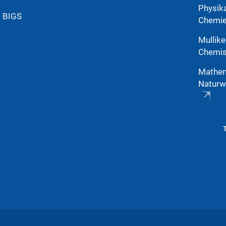
Physik
g BIGS
Chemi
Mullike
Chemis
Mathem
Naturw