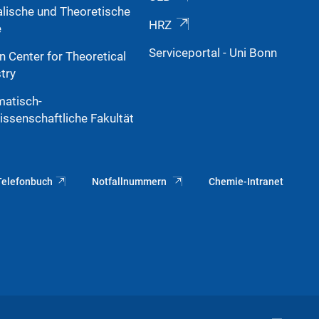
alische und Theoretische
HRZ
e
Serviceportal - Uni Bonn
n Center for Theoretical
try
atisch-
issenschaftliche Fakultät
Telefonbuch
Notfallnummern
Chemie-Intranet