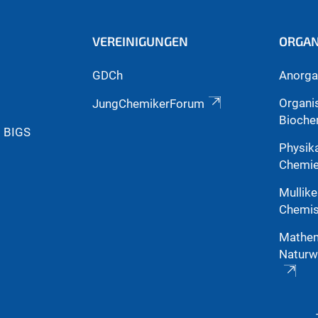
VEREINIGUNGEN
ORGAN
GDCh
Anorga
Organi
JungChemikerForum
Bioche
g BIGS
Physik
Chemi
Mullike
Chemis
Mathem
Naturw