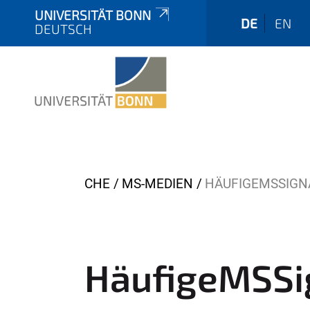
UNIVERSITÄT BONN
DE
EN
DEUTSCH
Y
CHE
MS-MEDIEN
HÄUFIGEMSSIGN
o
u
a
r
HäufigeMSSi
e
h