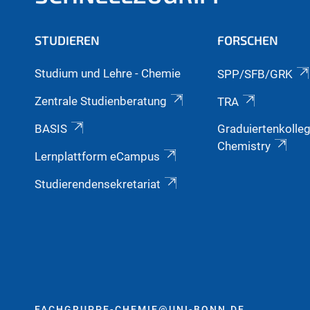
STUDIEREN
FORSCHEN
Studium und Lehre - Chemie
SPP/SFB/GRK
Zentrale Studienberatung
TRA
BASIS
Graduiertenkolle
Chemistry
Lernplattform eCampus
Studierendensekretariat
FACHGRUPPE-CHEMIE@UNI-BONN.DE