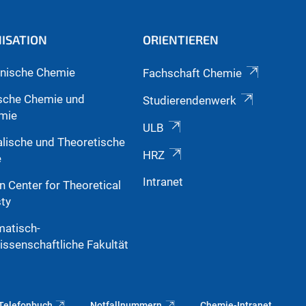
ISATION
ORIENTIEREN
nische Chemie
Fachschaft Chemie
sche Chemie und
Studierendenwerk
mie
ULB
alische und Theoretische
HRZ
e
Intranet
n Center for Theoretical
ty
atisch-
issenschaftliche Fakultät
Telefonbuch
Notfallnummern
Chemie-Intranet