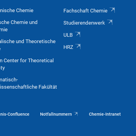
nische Chemie
Fachschaft Chemie
sche Chemie und
Studierendenwerk
mie
ULB
alische und Theoretische
HRZ
e
n Center for Theoretical
ty
atisch-
issenschaftliche Fakültät
nis-Confluence
Notfallnummern
Chemie-Intranet