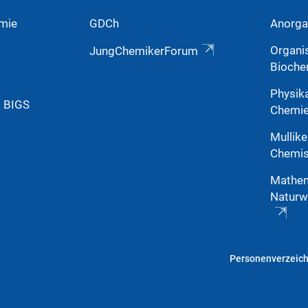
mie
GDCh
Anorga
Organi
JungChemikerForum
Bioche
Physik
g BIGS
Chemi
Mullike
Chemis
Mathem
Naturw
Personenverzeich