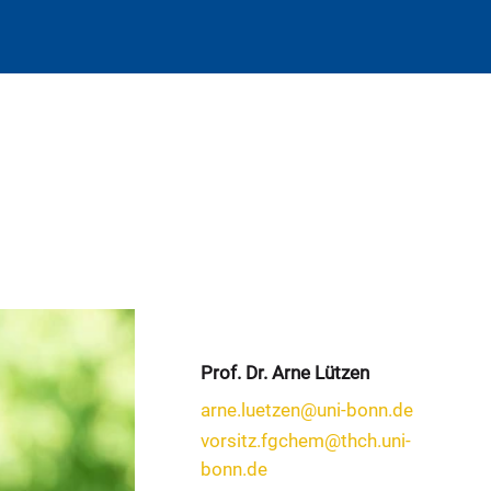
Prof. Dr. Arne Lützen
arne.luetzen@uni-bonn.de
vorsitz.fgchem@thch.uni-
bonn.de