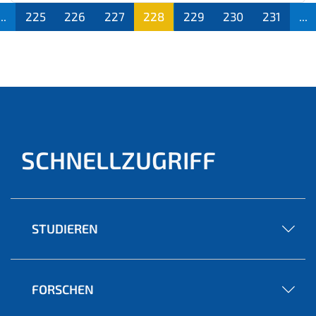
...
225
226
227
228
229
230
231
...
(aktu
ell)
SCHNELLZUGRIFF
STUDIEREN
FORSCHEN