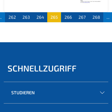
..
262
263
264
265
266
267
268
...
(aktu
ell)
SCHNELLZUGRIFF
STUDIEREN