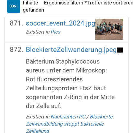
Inhalte
Ergebnisse filtern
Trefferliste sortiere
3361
gefunden
soccer_event_2024.jpg
Existiert in
Pics
BlockierteZellwanderung.jpeg
Bakterium Staphylococcus
aureus unter dem Mikroskop:
Rot fluoreszierendes
Zellteilungsprotein FtsZ baut
sogenannten Z-Ring in der Mitte
der Zelle auf.
Existiert in
Nachrichten PC
/
Blockierte
Zellwandbildung stoppt bakterielle
Zellteilung