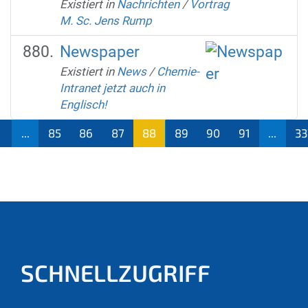
Existiert in
Nachrichten
/
Vortrag
M. Sc. Jens Rump
Newspaper
Existiert in
News
/
Chemie-
Intranet jetzt auch in
Englisch!
...
85
86
87
88
89
90
91
...
33
(aktu
ell)
SCHNELLZUGRIFF